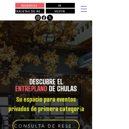
RESERVAS
IR
TARJETAS DE REGALO
VESTIR
DESCUBRE EL
ENTREPLANO
DE CHULAS
Su espacio para eventos
privados de primera categoría
CONSULTA DE RESERVA