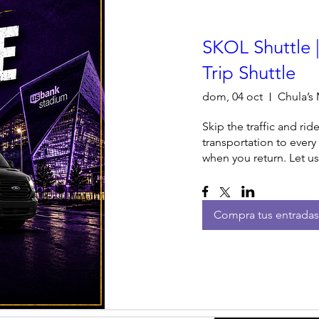
SKOL Shuttle |
Trip Shuttle
dom, 04 oct
Chula’s 
Skip the traffic and rid
transportation to ever
when you return. Let u
Compra tus entradas