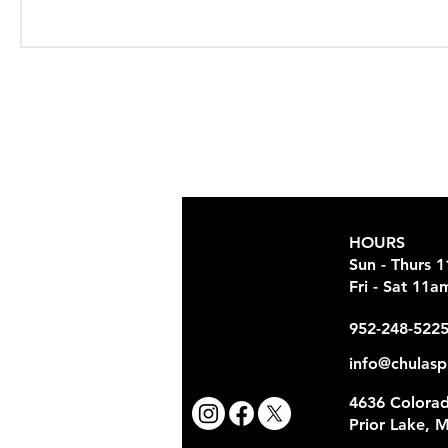
HOURS
Sun - Thurs 
Fri - Sat 11
952-248-522
info@chulasp
4636 Colorad
Prior Lake, 