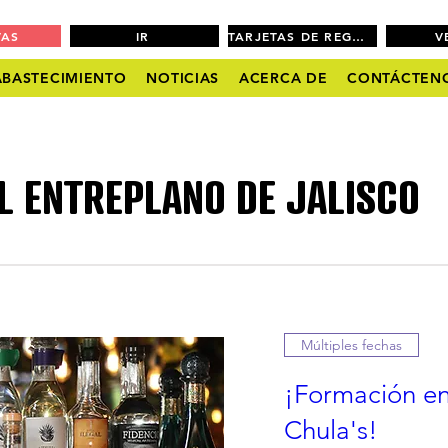
VAS
IR
TARJETAS DE REGALO
V
ABASTECIMIENTO
NOTICIAS
ACERCA DE
CONTÁCTEN
L ENTREPLANO DE JALISCO
Múltiples fechas
¡Formación en
Chula's!