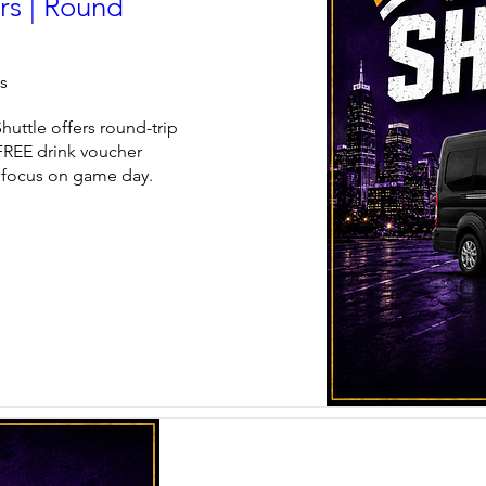
rs | Round
s
huttle offers round-trip 
FREE drink voucher 
n focus on game day.