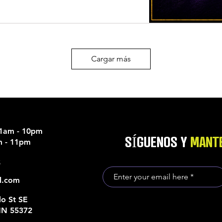
Cargar más
11am - 10pm
SÍGUENOS Y
MANTE
am - 11pm
5
l.com
o St SE
MN 55372