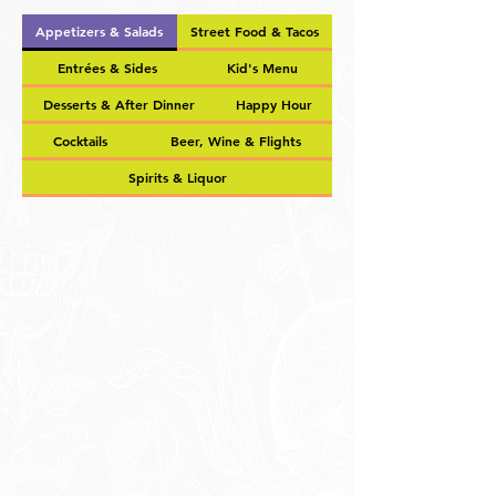
Appetizers & Salads
Street Food & Tacos
Entrées & Sides
Kid's Menu
Desserts & After Dinner
Happy Hour
Cocktails
Beer, Wine & Flights
Spirits & Liquor