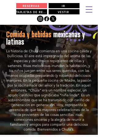
RESERVAS
IR
TARJETAS DE REGALO
VESTIR
Comida y bebidas
mexicanas y
latinas
La historia de Chula comienza en una cocina cálida y
bulliciosa. El aire está impregnado del aroma de las
especias y del rítmico repiqueteo de ollas y
sartenes. Risas melodiosas inundan la habitación, y
los niños juegan entre sus seres queridos, con las
manos ocupadas preparando (y robando) deliciosos
manjares. En la pequeña cocina de Madre, la pasión
por la cocina nace del amor y la tradición. En aquel
entonces, "Chula" era un nombre especial, un
apodo cariñoso que significaba "niña linda". Es un
sobrenombre que se ha transmitido con cariño de
generación en generación. Hoy, representa la
creencia de que las mayores celebraciones de la
vida provienen de las cosas sencillas: risas,
conexiones sinceras y la alegría de reunir a
familiares y amigos para compartir una deliciosa
comida. Bienvenidos a Chula's.